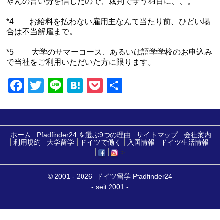
ゃんの言い分を信じたので、裁判で争う羽目に、、。
*4 お給料を払わない雇用主なんて当たり前、ひどい場
合は不当解雇まで。
*5 大学のサマーコース、あるいは語学学校のお申込み
で当社をご利用いただいた方に限ります。
Facebook
Twitter
Line
Hatena
Pocket
共
有
ホーム
Pfadfinder24 を選ぶ9つの理由
サイトマップ
会社案内
利用規約
大学留学
ドイツで働く
入国情報
ドイツ生活情報
>
© 2001 - 2026 ドイツ留学 Pfadfinder24
- seit 2001 -