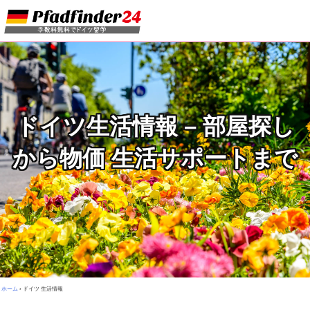
ドイツ生活情報 – 部屋探し
から物価 生活サポートまで
ホーム
›
ドイツ 生活情報