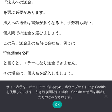
「法人への送金」
を選ぶ必要があります。
法人への送金は書類が多くなる上、手数料も高い。
個人間での送金を選びましょう。
この為、送金先の名前に会社名、例えば
“Pfadfinder24”
と書くと、エラーになり送金できません。
その場合は、個人名を記入しましょう。
100万円を超える送金
サイト表示をスピードアップするため、当ウェブサイトでは Cookie
を使用しています。引き続き閲覧する場合、Cookie の使用を承諾し
又、ワイズでは100万円を超える送金では
たものとみなされます。
OK
送金方法が異なってきます。