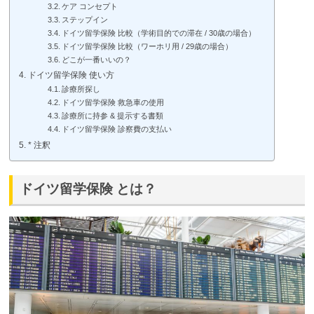
ケア コンセプト
ステップイン
ドイツ留学保険 比較（学術目的での滞在 / 30歳の場合）
ドイツ留学保険 比較（ワーホリ用 / 29歳の場合）
どこが一番いいの？
ドイツ留学保険 使い方
診療所探し
ドイツ留学保険 救急車の使用
診療所に持参 & 提示する書類
ドイツ留学保険 診察費の支払い
* 注釈
ドイツ留学保険 とは？