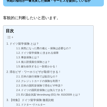
何処の会社が一番充実した保障・サービスを提供しているか
客観的に判断したいと思います。
目次
ドイツ留学保険 とは？
病気になった際の備え – 保険は必要なの？
ドイツ留学保険 に含まれる保障
事故保険とは？
個人賠償責任保険とは？
鍵を紛失すると一財産かかる！
滞在ビザ・ワーホリビザが取得できる！
日本の旅行保険では駄目なの？
クレジットカードの保険を利用？
日本の国民皆保険で滞在ビザ申請？
ドイツの国民皆保険には加入できる？
EU 議会決議 Verordnung (EG) Nr. 810/2009 とは？
【特集】 ドイツ留学保険 徹底比較
ドクター ヴァルター