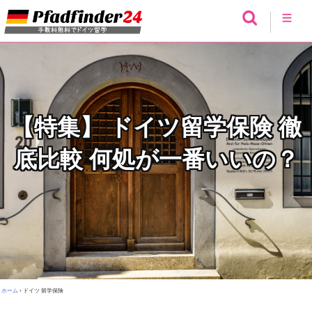
【特集】 ドイツ留学保険 徹
底比較 何処が一番いいの？
ホーム
›
ドイツ 留学保険