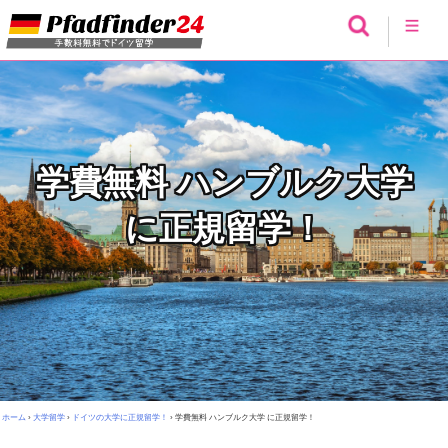
学費無料 ハンブルク大学
に正規留学！
ホーム
›
大学留学
›
ドイツの大学に正規留学！
›
学費無料 ハンブルク大学 に正規留学！