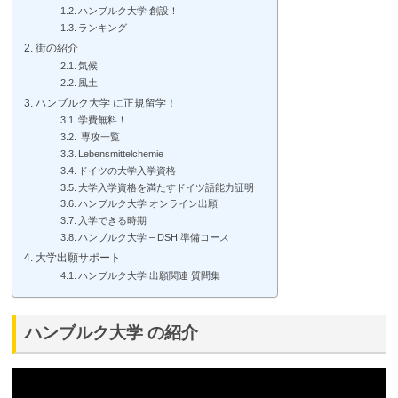
ハンブルク大学 創設！
ランキング
街の紹介
気候
風土
ハンブルク大学 に正規留学！
学費無料！
専攻一覧
Lebensmittelchemie
ドイツの大学入学資格
大学入学資格を満たすドイツ語能力証明
ハンブルク大学 オンライン出願
入学できる時期
ハンブルク大学 – DSH 準備コース
大学出願サポート
ハンブルク大学 出願関連 質問集
ハンブルク大学 の紹介