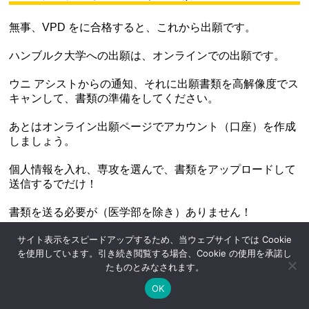
無事、VPD をに合格すると、これから出願です。
ハンブルク大学への出願は、オンラインでの出願です。
ウニ アシストからの通知、それに出願書類を高解像度でス
キャンして、書類の準備をしてください。
あとはオンライン出願ページでアカウント（口座）を作成
しましょう。
個人情報を入れ、専攻を選んで、書類をアップロードして
送信するでだけ！
書類を送る必要が（医学部を除き）ありません！
サイト表示をスピードアップするため、当ウェブサイトでは Cookie
出願書類
を使用しています。引き続き閲覧する場合、Cookie の使用を承諾し
たものとみなされます。
詳しい出願書類に関しては、
大学出願サポート
にお申込み
いただいた方に、ご案内しております。
OK