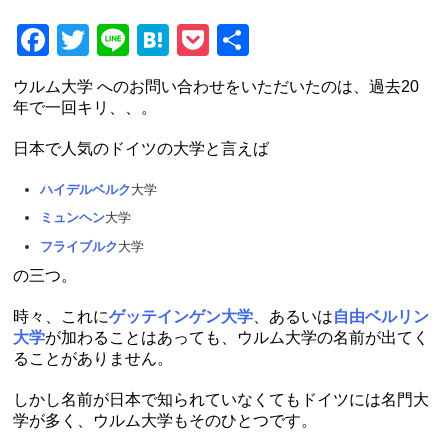
Facebook
Twitter
Line
Hatena
Pocket
共
有
ウルム大学 へのお問い合わせをいただいたのは、過去20
年で一回キリ、、。
日本で人気のドイツの大学と言えば
ハイデルベルク
大学
ミュンヘン
大学
フライブルク
大学
の三つ。
時々、これに
ゲッテインゲン大学
、あるいは
自由ベルリン
大学
が加わることはあっても、ウルム大学の名前が出てく
ることがありません。
しかし名前が日本で知られていなくてもドイツには名門大
学が多く、ウルム大学もそのひとつです。