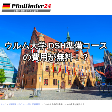
ウルム大学 DSH準備コース
の費用が無料！？
ホーム
›
大学留学
›
ドイツの大学に正規留学！
›
ウルム大学 DSH準備コースの費用が無料！？