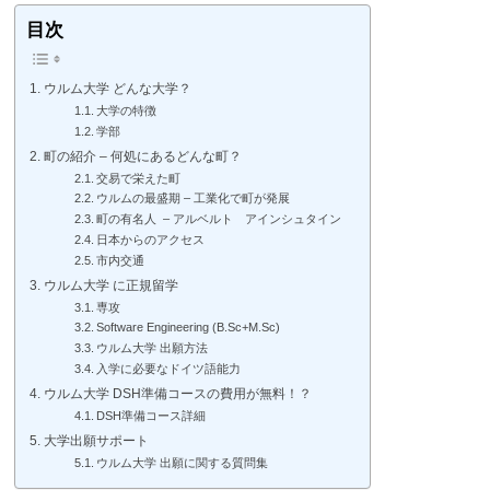
目次
ウルム大学 どんな大学？
大学の特徴
学部
町の紹介 – 何処にあるどんな町？
交易で栄えた町
ウルムの最盛期 – 工業化で町が発展
町の有名人 – アルベルト アインシュタイン
日本からのアクセス
市内交通
ウルム大学 に正規留学
専攻
Software Engineering (B.Sc+M.Sc)
ウルム大学 出願方法
入学に必要なドイツ語能力
ウルム大学 DSH準備コースの費用が無料！？
DSH準備コース詳細
大学出願サポート
ウルム大学 出願に関する質問集