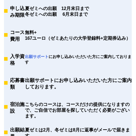
申し込
夏ゼミへの出願 12月末日まで
冬ゼミへの出願 6月末日まで
み期限
コース
無料+
167ユーロ（ゼミあたりの大学登録料+定期券込み）
費用
入学資
出願サポート
にお申し込みいただいた方にご案内しておりま
す
格
応募書
出願サポートにお申し込みいただいた方にご案内
しております。
類
宿泊施
こちらのコースは、コースだけの提供になりますの
で、ご自信でお部屋を探していただく必要がござい
設
ます。
出願結
夏ゼミは2月、冬ゼミは8月に返事がメールで届きま
す。