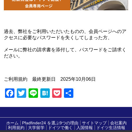
過去、弊社をご利用いただいたものの、会員ページへのア
クセスに必要なパスワードを失くしてしまった方、
メールに弊社の請求書を添付して、パスワードをご請求く
ださい。
ご利用規約 最終更新日 2025年10月06日
Facebook
Twitter
Line
Hatena
Pocket
共
有
ホーム
Pfadfinder24 を選ぶ9つの理由
サイトマップ
会社案内
利用規約
大学留学
ドイツで働く
入国情報
ドイツ生活情報