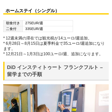
ホームステイ（シングル）
朝食付き
275EUR/週
二食付
335EUR/週
* 12週未満の滞在では観光税が14ユーロ/週追加。
* 6月28日～8月15日は夏季料金で35ユーロ/週追加になり
ます。
* 12月21日～1月3日は100ユーロ/週、追加になります。
DiD インスティトゥート フランクフルト –
留学までの手順